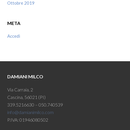
Ottobre 2019
META
Accedi
DAMIANI MILCO
Via Carraia, 2
Cascina, 56021 (PI)
339.5216630 – 050.740539
info@damianimilco.com
P.IVA: 01946080502